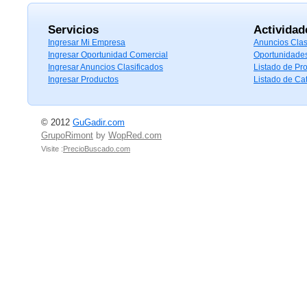
Servicios
Actividad
Ingresar Mi Empresa
Anuncios Clas
Ingresar Oportunidad Comercial
Oportunidade
Ingresar Anuncios Clasificados
Listado de Pr
Ingresar Productos
Listado de Ca
© 2012
GuGadir.com
GrupoRimont
by
WopRed.com
Visite :
PrecioBuscado.com