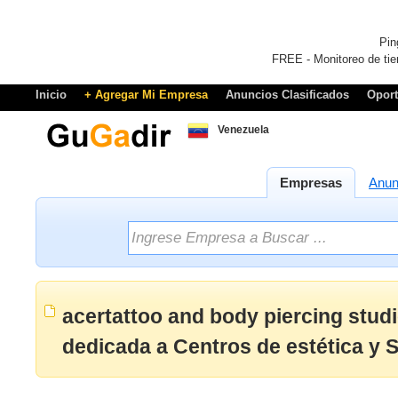
Pin
FREE - Monitoreo de tie
Inicio
+ Agregar Mi Empresa
Anuncios Clasificados
Opor
Venezuela
Empresas
Anun
acertattoo and body piercing stud
dedicada a Centros de estética y S