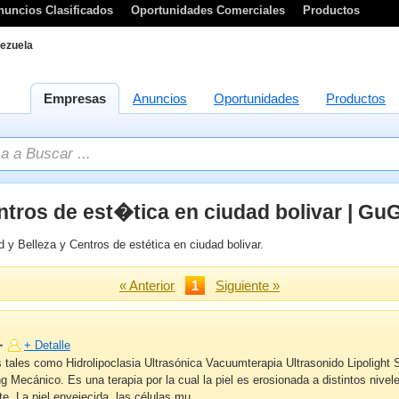
nuncios Clasificados
Oportunidades Comerciales
Productos
ezuela
Empresas
Anuncios
Oportunidades
Productos
ntros de est�tica en ciudad bolivar | Gu
 y Belleza y Centros de estética en ciudad bolivar.
« Anterior
1
Siguiente »
–
+ Detalle
s tales como Hidrolipoclasia Ultrasónica Vacuumterapia Ultrasonido Lipoligh
 Mecánico. Es una terapia por la cual la piel es erosionada a distintos nivel
e. La piel envejecida, las células mu ...