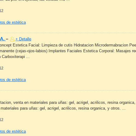
12
ros de estética
.A.
–
+ Detalle
oncept Estetica Facial: Limpieza de cutis Hidratacion Microdermabracion Pe
ermanente (cejas-ojos-labios) Implantes Faciales Estetica Corporal: Masajes r
Carboxiterapi ...
12
ros de estética
acion, venta en materiales para uñas: gel, acrigel, acrilicos, resina organica,
ateriales para uñas: gel, acrigel, acrilicos, resina organica, y otros. ...
12
ros de estética