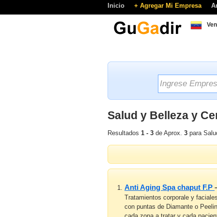
Inicio
+ Agregar Mi Empresa
A
Ven
Salud y Belleza y Ce
Resultados
1 - 3
de Aprox.
3
para Salud
Anti Aging Spa chaput F.P
Tratamientos corporale y faciale
con puntas de Diamante o Peeling
cada zona a tratar y cada pacient