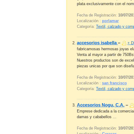
plata exclusivamente con el nombr
Fecha de Registración:
10/07/20
Localización :
porlamar
Categoría:
Textil, calzado y co
accesorios isabella
–
+ D
fabricamosas hermosas joyas ela
Venta al mayor a partir de 750Bsf
Nuestros productos son de excele
piezas unicas por que son diseña
Fecha de Registración:
10/07/20
Localización :
san francisco
Categoría:
Textil, calzado y co
Accesorios Nogu, C.A.
–
Emprese dedicada a la comercial
damas y cababellos ...
Fecha de Registración:
10/07/20
Localización :
Caracas