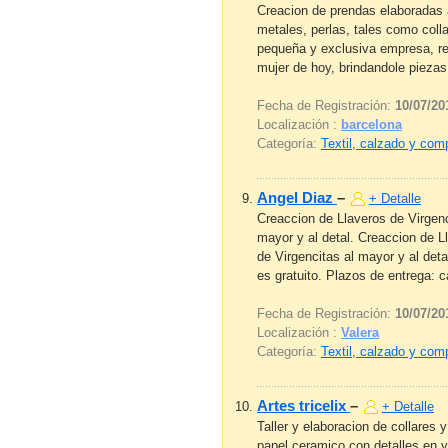
Creacion de prendas elaboradas a
metales, perlas, tales como colla
pequeña y exclusiva empresa, re
mujer de hoy, brindandole piezas 
Fecha de Registración:
10/07/20
Localización :
barcelona
Categoría:
Textil, calzado y co
Angel Diaz
–
+ Detalle
Creaccion de Llaveros de Virgenc
mayor y al detal. Creaccion de L
de Virgencitas al mayor y al de
es gratuito. Plazos de entrega: 
Fecha de Registración:
10/07/20
Localización :
Valera
Categoría:
Textil, calzado y co
Artes tricelix
–
+ Detalle
Taller y elaboracion de collares y
papel ceramico con detalles en v