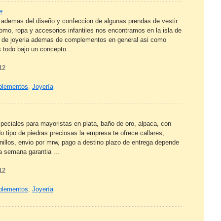
e
a ademas del diseño y confeccion de algunas prendas de vestir
como, ropa y accesorios infantiles nos encontramos en la isla de
s de joyeria ademas de complementos en general asi como
 todo bajo un concepto ...
12
mplementos
,
Joyería
peciales para mayoristas en plata, baño de oro, alpaca, con
o tipo de piedras preciosas la empresa te ofrece callares,
 anillos, envio por mrw, pago a destino plazo de entrega depende
 semana garantia ...
12
mplementos
,
Joyería