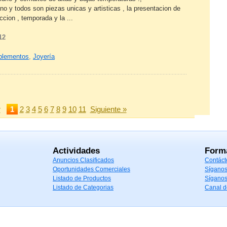
 y todos son piezas unicas y artisticas , la presentacion de
cion , temporada y la ...
12
mplementos
,
Joyería
r
1
2
3
4
5
6
7
8
9
10
11
Siguiente »
Actividades
Form
Anuncios Clasificados
Contáct
Oportunidades Comerciales
Síganos
Listado de Productos
Síganos
Listado de Categorias
Canal 