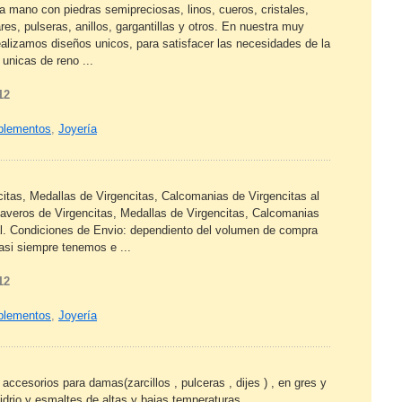
 mano con piedras semipreciosas, linos, cueros, cristales,
res, pulseras, anillos, gargantillas y otros. En nuestra muy
alizamos diseños unicos, para satisfacer las necesidades de la
unicas de reno ...
12
mplementos
,
Joyería
itas, Medallas de Virgencitas, Calcomanias de Virgencitas al
laveros de Virgencitas, Medallas de Virgencitas, Calcomanias
tal. Condiciones de Envio: dependiento del volumen de compra
casi siempre tenemos e ...
12
mplementos
,
Joyería
 accesorios para damas(zarcillos , pulceras , dijes ) , en gres y
idrio y esmaltes de altas y bajas temperaturas .,