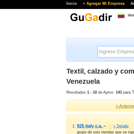
Inicio
+ Agregar Mi Empresa
A
Ven
Textil, calzado y c
Venezuela
Resultados
1 - 10
de Aprox.
141
para T
« Anterio
925 italy c.a.
–
+ Detalle
grupo de seis tiendas que se rig