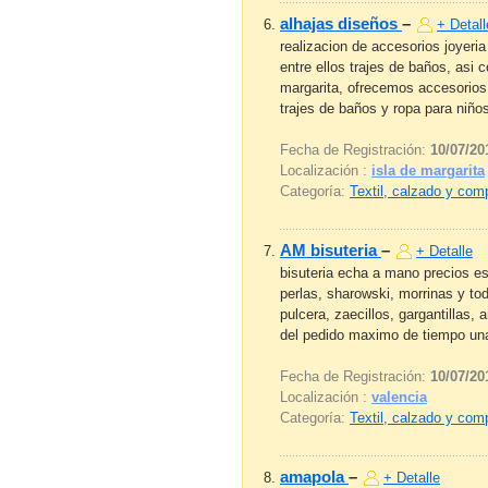
alhajas diseños
–
+ Detall
realizacion de accesorios joyeri
entre ellos trajes de baños, asi 
margarita, ofrecemos accesorio
trajes de baños y ropa para niños
Fecha de Registración:
10/07/20
Localización :
isla de margarita
Categoría:
Textil, calzado y co
AM bisuteria
–
+ Detalle
bisuteria echa a mano precios es
perlas, sharowski, morrinas y tod
pulcera, zaecillos, gargantillas,
del pedido maximo de tiempo una
Fecha de Registración:
10/07/20
Localización :
valencia
Categoría:
Textil, calzado y co
amapola
–
+ Detalle