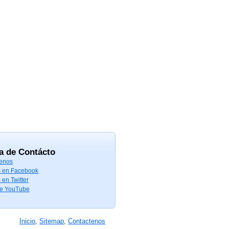
a de Contácto
enos
 en Facebook
 en Twitter
de YouTube
Inicio
,
Sitemap
,
Contactenos