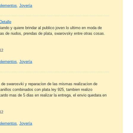
mplementos
,
Joyería
Detalle
ando y quiere brindar al publico joven lo ultimo en moda de
ras de nudos, prendas de plata, swarovsky entre otras cosas.
12
mplementos
,
Joyería
l de swarosvki y reparacion de las mismas realizacion de
, anillos combinados con plata ley 925, tambien realizo
ardo mas de 5 dias en realizar la entrega, el envio quedara en
12
mplementos
,
Joyería