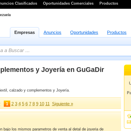
nuncios Clasificados
Oportunidades Comerciales
Productos
ezuela
Empresas
Anuncios
Oportunidades
Productos
omplementos y Joyería en GuGaDir
U
extil, calzado y complementos y Joyería.
Pa
r
1
2
3
4
5
6
7
8
9
10
11
Siguiente »
en bajo los mismos parametros de venta al detal de joyeria de