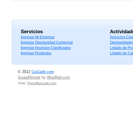
Servicios
Actividad
Ingresar Mi Empresa
Anuncios Clas
Ingresar Oportunidad Comercial
Oportunidade
Ingresar Anuncios Clasificados
Listado de Pr
Ingresar Productos
Listado de Ca
© 2012
GuGadir.com
GrupoRimont
by
WopRed.com
Visite :
PrecioBuscado.com