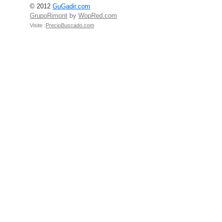
© 2012
GuGadir.com
GrupoRimont
by
WopRed.com
Visite :
PrecioBuscado.com