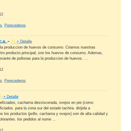
12
as
,
Perecederos
c.a.
–
+ Detalle
la produccion de huevos de consumo. Criamos nuestras
stro producto principal, son los huevos de consumo. Ademas,
evante de pollonas para la produccion de huevos. ...
12
as
,
Perecederos
+ Detalle
eneficiados, cachama desviscerada, ovejos en pie (como
iados. para la zona sur del estado tachira. dirijida a
cos los productos (pollo, cachama y ovejos) son de alta calidad y
lorantes. los pedidos al nume ...
12