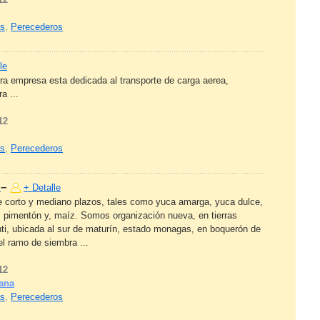
as
,
Perecederos
le
ra empresa esta dedicada al transporte de carga aerea,
a ...
12
as
,
Perecederos
.
–
+ Detalle
de corto y mediano plazos, tales como yuca amarga, yuca dulce,
e, pimentón y, maíz. Somos organización nueva, en tierras
nti, ubicada al sur de maturín, estado monagas, en boquerón de
l ramo de siembra ...
12
ana
as
,
Perecederos