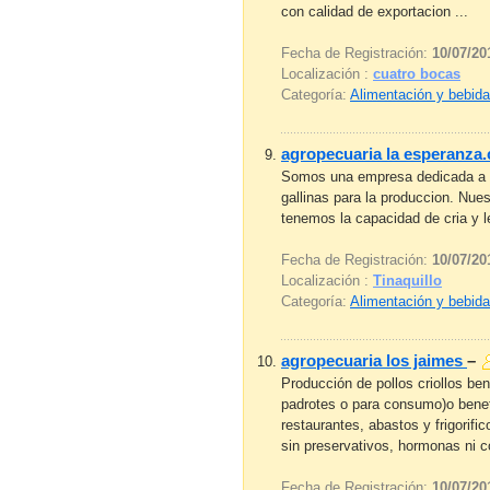
con calidad de exportacion ...
Fecha de Registración:
10/07/20
Localización :
cuatro bocas
Categoría:
Alimentación y bebid
agropecuaria la esperanza.
Somos una empresa dedicada a 
gallinas para la produccion. Nue
tenemos la capacidad de cria y l
Fecha de Registración:
10/07/20
Localización :
Tinaquillo
Categoría:
Alimentación y bebid
agropecuaria los jaimes
–
Producción de pollos criollos b
padrotes o para consumo)o benefic
restaurantes, abastos y frigorifi
sin preservativos, hormonas ni co
Fecha de Registración:
10/07/20