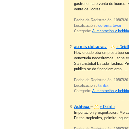
gastronomia o venta de licores. 
venta de licores. ...
Fecha de Registración:
10/07/20
Localización :
colonia tovar
Categoría:
Alimentación y bebid
ac mis dulsuras
–
+ Detal
Hew creado otra empresa tipo su
venezuela necesitamos, leche en 
San cristobal Estado Tachira. Pr
publico se da financiamiento.. ...
Fecha de Registración:
10/07/20
Localización :
tariba
Categoría:
Alimentación y bebid
Aditeca
–
+ Detalle
Importacion y exportación. Merca
Frutas tropicales, palmito, aguac
Fecha de Registración:
10/07/20