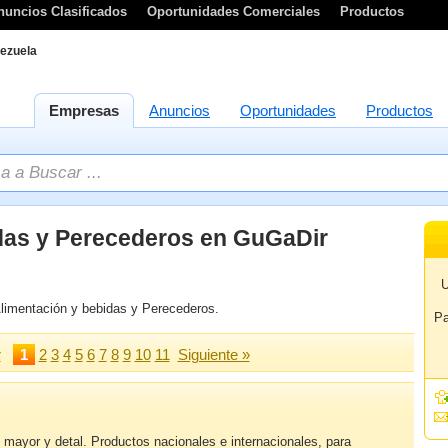
nuncios Clasificados
Oportunidades Comerciales
Productos
ezuela
Empresas
Anuncios
Oportunidades
Productos
das y Perecederos en GuGaDir
U
limentación y bebidas y Perecederos.
Pa
r
1
2
3
4
5
6
7
8
9
10
11
Siguiente »
 mayor y detal. Productos nacionales e internacionales, para