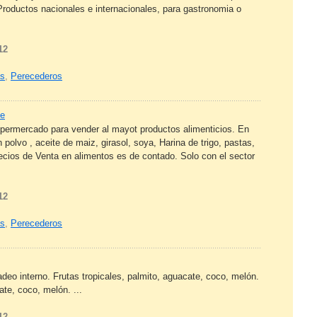
Productos nacionales e internacionales, para gastronomia o
12
as
,
Perecederos
le
permercado para vender al mayot productos alimenticios. En
polvo , aceite de maiz, girasol, soya, Harina de trigo, pastas,
ecios de Venta en alimentos es de contado. Solo con el sector
12
as
,
Perecederos
deo interno. Frutas tropicales, palmito, aguacate, coco, melón.
ate, coco, melón. ...
12