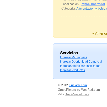
Localización :
mpio. libertador
Categoría:
Alimentación y bebid
« Anterio
Servicios
Ingresar Mi Empresa
Ingresar Oportunidad Comercial
Ingresar Anuncios Clasificados
Ingresar Productos
© 2012
GuGadir.com
GrupoRimont
by
WopRed.com
Visite :
PrecioBuscado.com