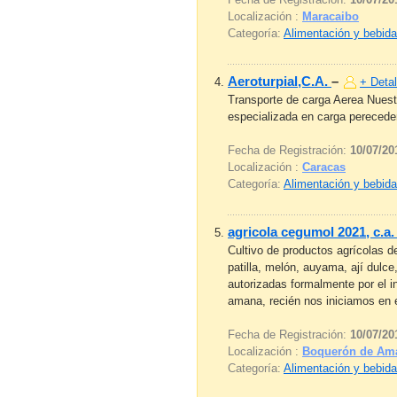
Localización :
Maracaibo
Categoría:
Alimentación y bebid
Aeroturpial,C.A.
–
+ Detal
Transporte de carga Aerea Nuest
especializada en carga pereceder
Fecha de Registración:
10/07/20
Localización :
Caracas
Categoría:
Alimentación y bebid
agricola cegumol 2021, c.a
Cultivo de productos agrícolas 
patilla, melón, auyama, ají dulc
autorizadas formalmente por el i
amana, recién nos iniciamos en e
Fecha de Registración:
10/07/20
Localización :
Boquerón de Am
Categoría:
Alimentación y bebid