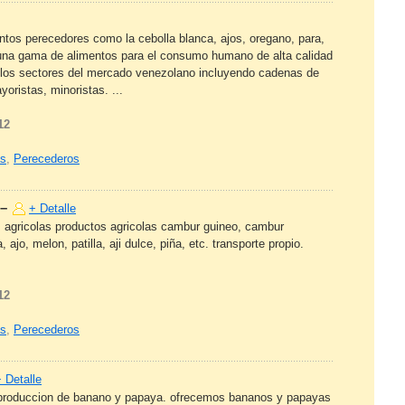
ntos perecedores como la cebolla blanca, ajos, oregano, para,
 una gama de alimentos para el consumo humano de alta calidad
s los sectores del mercado venezolano incluyendo cadenas de
oristas, minoristas. ...
12
as
,
Perecederos
–
+ Detalle
s agricolas productos agricolas cambur guineo, cambur
jo, melon, patilla, aji dulce, piña, etc. transporte propio.
12
as
,
Perecederos
 Detalle
la produccion de banano y papaya. ofrecemos bananos y papayas