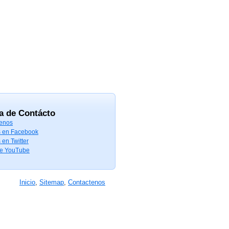
a de Contácto
enos
 en Facebook
 en Twitter
de YouTube
Inicio
,
Sitemap
,
Contactenos