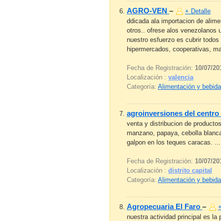
AGRO-VEN
–
+ Detalle
ddicada ala importacion de alime
otros.. ofrese alos venezolanos
nuestro esfuerzo es cubrir todo
hipermercados, cooperativas, may
Fecha de Registración:
10/07/20
Localización :
valencia
Categoría:
Alimentación y bebid
agroinversiones del centro
venta y distribucion de producto
manzano, papaya, cebolla blanca, a
galpon en los teques caracas. ...
Fecha de Registración:
10/07/20
Localización :
distrito capital
Categoría:
Alimentación y bebid
Agropecuaria El Faro
–
+
nuestra actividad principal es 