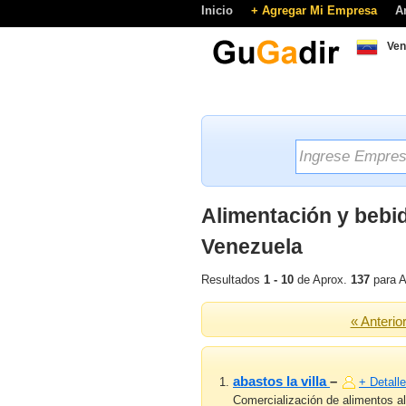
Inicio
+ Agregar Mi Empresa
A
Ven
Alimentación y bebi
Venezuela
Resultados
1 - 10
de Aprox.
137
para A
« Anterio
abastos la villa
–
+ Detalle
Comercialización de alimentos al