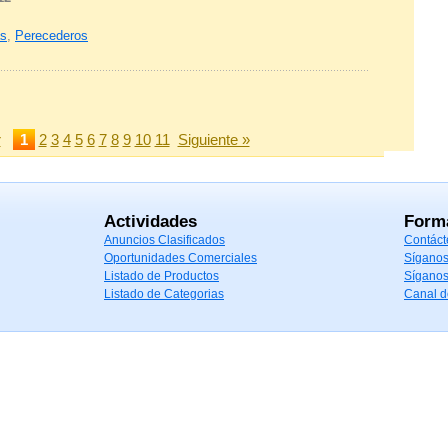
as
,
Perecederos
r
1
2
3
4
5
6
7
8
9
10
11
Siguiente »
Actividades
Form
Anuncios Clasificados
Contáct
Oportunidades Comerciales
Síganos
Listado de Productos
Síganos
Listado de Categorias
Canal 